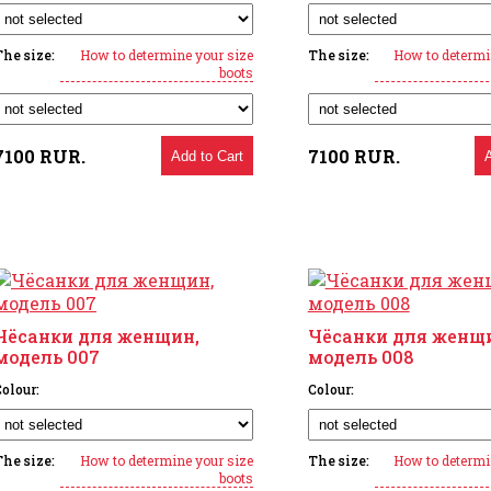
The size:
How to determine your size
The size:
How to determi
boots
7100
RUR.
7100
RUR.
Add to Cart
Чёсанки для женщин,
Чёсанки для женщ
модель 007
модель 008
olour:
Colour:
The size:
How to determine your size
The size:
How to determi
boots