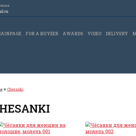
Komuna
l.ru
AINPAGE
FOR A BUYEER
АWARDS
VIDEO
DELIVERY
M
»
e
Chesanki
HESANKI