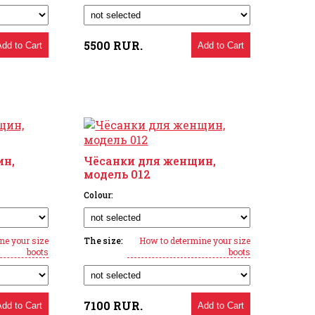
5500
RUR.
Add to Cart
Add to Cart
ин,
Чёсанки для женщин,
модель 012
Colour:
ne your size
The size:
How to determine your size
boots
boots
7100
RUR.
Add to Cart
Add to Cart