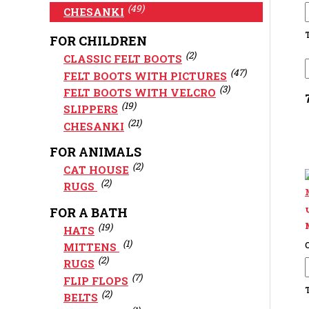
(49)
CHESANKI
FOR CHILDREN
(2)
CLASSIC FELT BOOTS
(47)
FELT BOOTS WITH PICTURES
(3)
FELT BOOTS WITH VELCRO
(19)
SLIPPERS
(21)
CHESANKI
FOR ANIMALS
(2)
CAT HOUSE
(2)
RUGS
FOR A BATH
(19)
HATS
(1)
C
MITTENS
(2)
RUGS
(7)
FLIP FLOPS
(2)
BELTS