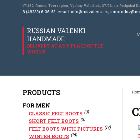
171162, Russia, Tver region, Vyshny Volochok, 37/26, str. Parigskai 
8 (48233) 6-36-53, email:
info@rusvalenki.ru
,
smorodov@mai
RUSSIAN VALENKI
M
HANDMADE
DELIVERY AT ANY PLACE OF THE
WORLD!
PRODUCTS
Hom
FOR MEN
C
(3)
CLASSIC FELT BOOTS
(3)
SHORT FELT BOOTS
(17)
FELT BOOTS WITH PICTURES
(16)
WINTER BOOTS