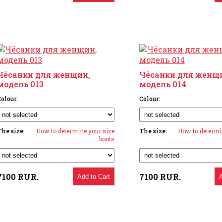
Чёсанки для женщин,
Чёсанки для женщ
модель 013
модель 014
olour:
Colour:
The size:
How to determine your size
The size:
How to determi
boots
7100
RUR.
7100
RUR.
Add to Cart