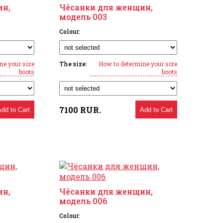
ин,
Чёсанки для женщин,
модель 003
Colour:
ne your size
The size:
How to determine your size
boots
boots
7100
RUR.
Add to Cart
Add to Cart
ин,
Чёсанки для женщин,
модель 006
Colour: