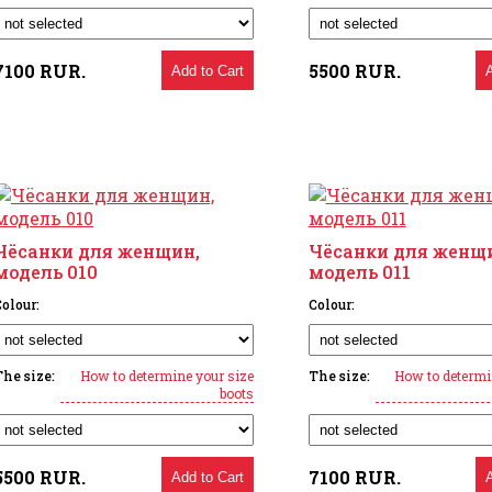
7100
RUR.
5500
RUR.
Add to Cart
Чёсанки для женщин,
Чёсанки для женщ
модель 010
модель 011
olour:
Colour:
The size:
How to determine your size
The size:
How to determi
boots
5500
RUR.
7100
RUR.
Add to Cart