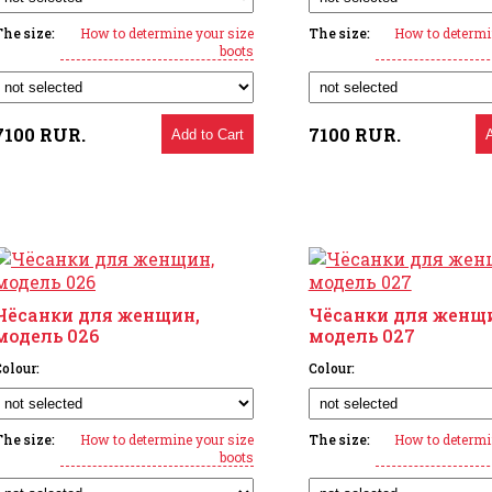
The size:
How to determine your size
The size:
How to determi
boots
7100
RUR.
7100
RUR.
Add to Cart
Чёсанки для женщин,
Чёсанки для женщ
модель 026
модель 027
olour:
Colour:
The size:
How to determine your size
The size:
How to determi
boots