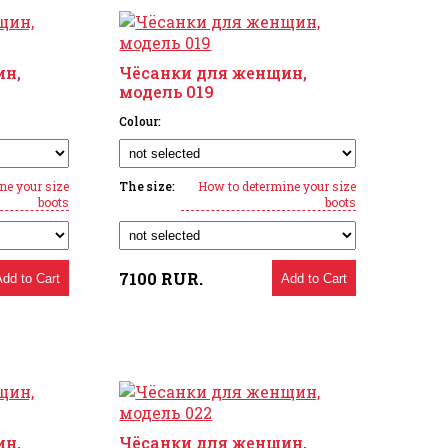
ин,
Чёсанки для женщин,
модель 019
Colour:
ne your size
The size:
How to determine your size
boots
boots
7100
RUR.
Add to Cart
Add to Cart
ин,
Чёсанки для женщин,