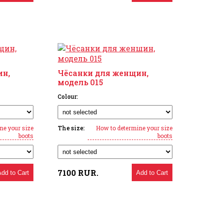
ин,
Чёсанки для женщин,
модель 015
Colour:
ne your size
The size:
How to determine your size
boots
boots
7100
RUR.
Add to Cart
Add to Cart