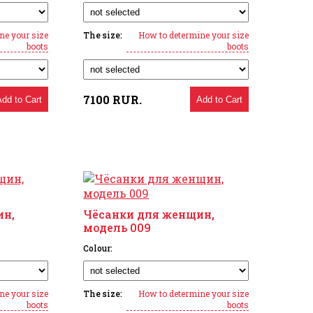
ne your size
The size:
How to determine your size
boots
boots
7100
RUR.
Add to Cart
Add to Cart
ин,
Чёсанки для женщин,
модель 009
Colour:
ne your size
The size:
How to determine your size
boots
boots