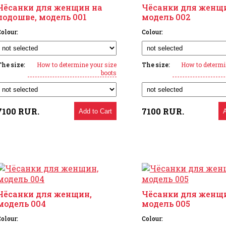
Чёсанки для женщин на
Чёсанки для женщ
подошве, модель 001
модель 002
olour:
Colour:
The size:
How to determine your size
The size:
How to determi
boots
7100
RUR.
7100
RUR.
Add to Cart
Чёсанки для женщин,
Чёсанки для женщ
модель 004
модель 005
olour:
Colour: