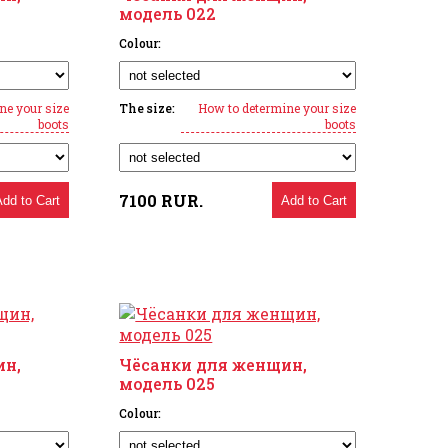
модель 022
Colour:
ne your size
The size:
How to determine your size
boots
boots
7100
RUR.
Add to Cart
Add to Cart
ин,
Чёсанки для женщин,
модель 025
Colour: