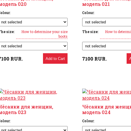
модель 020
модель 021
olour:
Colour:
The size:
How to determine your size
The size:
How to determi
boots
7100
RUR.
7100
RUR.
Add to Cart
Чёсанки для женщин,
Чёсанки для женщ
модель 023
модель 024
olour:
Colour: