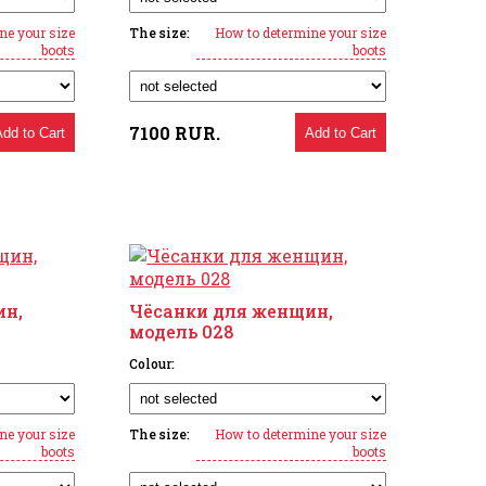
ne your size
The size:
How to determine your size
boots
boots
7100
RUR.
Add to Cart
Add to Cart
ин,
Чёсанки для женщин,
модель 028
Colour:
ne your size
The size:
How to determine your size
boots
boots