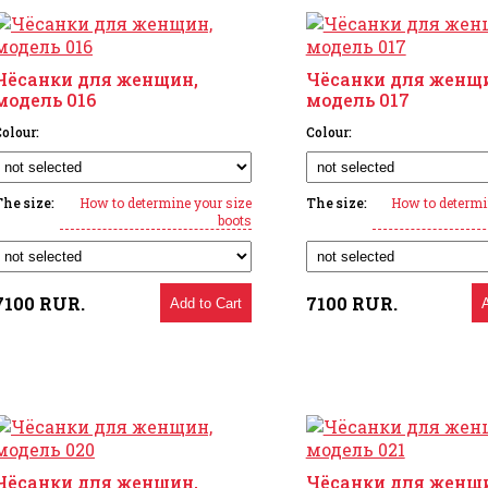
Чёсанки для женщин,
Чёсанки для женщ
модель 016
модель 017
olour:
Colour:
The size:
How to determine your size
The size:
How to determi
boots
7100
RUR.
7100
RUR.
Add to Cart
Чёсанки для женщин,
Чёсанки для женщ